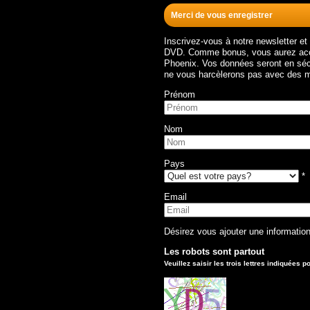
Merci de vous enregistrer
Inscrivez-vous à notre newsletter e
DVD. Comme bonus, vous aurez accès
Phoenix. Vos données seront en séc
ne vous harcèlerons pas avec des m
Prénom
Nom
Pays
*
Email
Désirez vous ajouter une informati
Les robots sont partout
Veuillez saisir les trois lettres indiquées